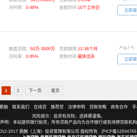
月利率：
0.48%
放款时间:
10个工作日
立即查
产品人气
额度范围：
50万-3000万
贷款期限:
12-36个月
月利率：
0.85%
放款时间:
最快当天
立即查
1
2
下一页
尾页
聚融
联系我们
在线贷
推荐贷
法律申明
贷款攻略
商务合作
手
风险提示：投资有风险，选择需谨慎。
声明：本站提供银行助贷，所有贷款产品均为合作银行或有持牌贷款机构
012-2017 鼎酬（上海）投资管理有限公司 版权所有 .
沪ICP备12034765