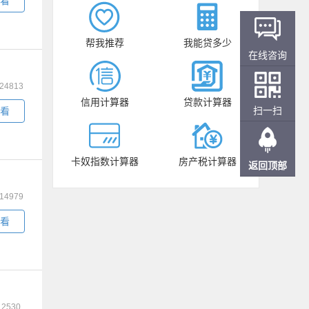
看
帮我推荐
我能贷多少
在线咨询
24813
信用计算器
贷款计算器
扫一扫
看
卡奴指数计算器
房产税计算器
返回顶部
14979
看
：
2530