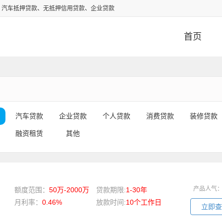
、汽车抵押贷款、无抵押信用贷款、企业贷款
首页
汽车贷款
企业贷款
个人贷款
消费贷款
装修贷款
融资租赁
其他
产品人气
额度范围：
50万-2000万
贷款期限:
1-30年
月利率：
0.46%
放款时间:
10个工作日
立即查