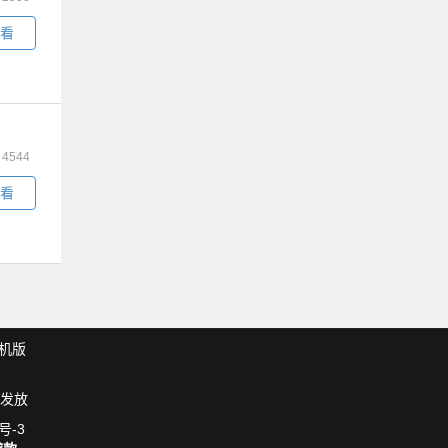
看
：
4544
看
机版
发放
号-3