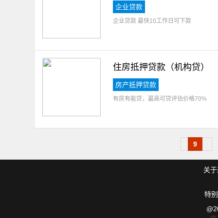
企业贷款
企业贷款 最快10工作日可下款
住房抵押贷款（机构贷）
房产抵押贷款
有房有能贷，最高可贷评估价格70%
9
关于
特别
@2