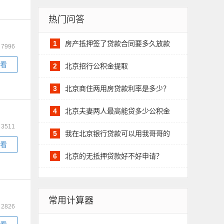
热门问答
1
房产抵押签了贷款合同要多久放款
：
7996
看
2
北京招行公积金提取
3
北京商住两用房贷款利率是多少？
4
北京夫妻两人最高能贷多少公积金
：
3511
5
我在北京银行贷款可以用我哥哥的
看
6
北京的无抵押贷款好不好申请？
常用计算器
：
2826