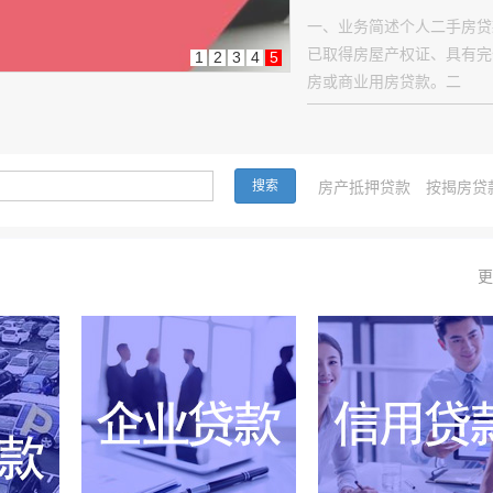
一、业务简述个人二手房贷
已取得房屋产权证、具有完
1
2
3
4
5
房或商业用房贷款。二
房产抵押贷款
按揭房贷
更