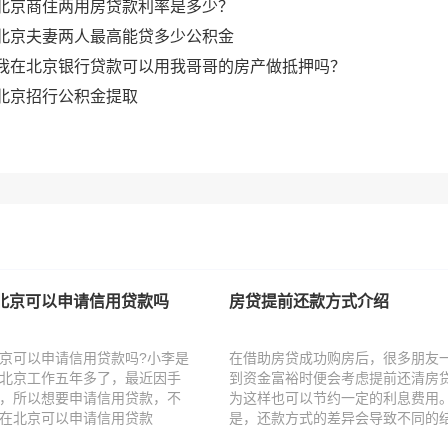
北京商住两用房贷款利率是多少？
北京夫妻两人最高能贷多少公积金
我在北京银行贷款可以用我哥哥的房产做抵押吗？
北京招行公积金提取
北京可以申请信用贷款吗
房贷提前还款方式介绍
京可以申请信用贷款吗?小李是
在借助房贷成功购房后，很多朋友
北京工作五年多了，最近因手
到资金富裕时便会考虑提前还清房
，所以想要申请信用贷款，不
为这样也可以节约一定的利息费用
在北京可以申请信用贷款
是，还款方式的差异会导致不同的
...
果。...