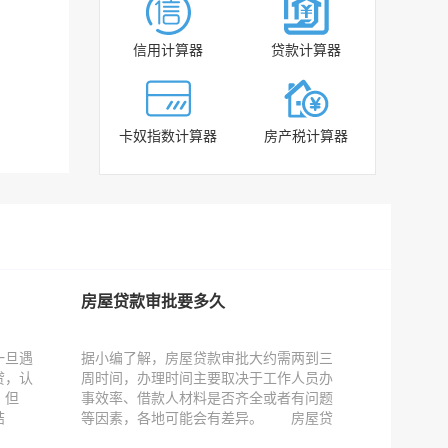
成功申请贷款
500万
已到账
2019-07-07
信用计算器
贷款计算器
[抵押贷款]
成功申请贷款
80万
已到账
2019-07-07
[信用贷款]
卡奴指数计算器
房产税计算器
成功申请贷款
20万
已到账
2019-07-06
[信用贷款]
成功申请贷款
200万
已到账
2019-07-06
房屋贷款审批要多久
消除
一旦遇
据小编了解，房屋贷款审批大约需两到三
现在
贷，认
周时间，办理时间主要取决于工作人员办
中之
。但
事效率、借款人材料是否齐全或者有问题
可以
结
等因素，各地可能会有差异。 房屋贷
的可
款审批...
记录，