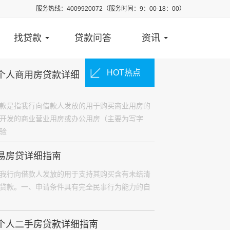
服务热线：4009920072（服务时间：9：00-18：00）
找贷款
贷款问答
资讯
HOT
热点
个人商用房贷款详细
款是指我行向借款人发放的用于购买商业用房的
开发的商业营业用房或办公用房（主要为写字
验
易房贷详细指南
uo;是指我行向借款人发放的用于支持其购买含有未结清
贷款。一、申请条件具有完全民事行为能力的自
个人二手房贷款详细指南