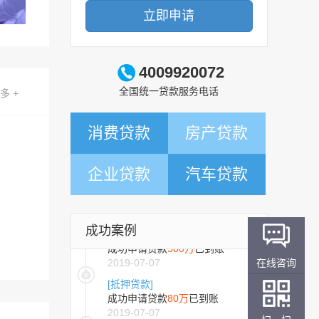
立即申请
4009920072
全国统一贷款服务电话
多 +
消费贷款
[抵押贷款]
房产贷款
成功申请贷款
300万
已到账
2019-07-01
企业贷款
汽车贷款
[信用贷款]
成功申请贷款
10万
已到账
2021-08-19
成功案例
[抵押贷款]
成功申请贷款
500万
已到账
2019-07-07
在线咨询
[抵押贷款]
成功申请贷款
80万
已到账
2019-07-07